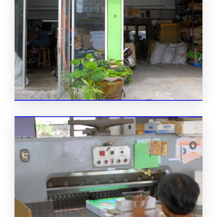
ที เค เพรส