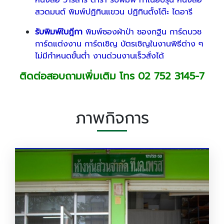
หนังสือ วารสาร ตำรา รับพิมพ์ ทำเนียบรุ่น หนังสือ
สวดมนต์ พิมพ์ปฏิทินแขวน ปฏิทินตั้งโต๊ะ ไดอารี
รับพิมพ์ใบฎีกา
พิมพ์ซองผ้าป่า ซองกฐิน การ์ดบวช
การ์ดแต่งงาน การ์ดเชิญ บัตรเชิญในงานพิธีต่าง ๆ
ไม่มีกำหนดขั้นต่ำ งานด่วนงานเร็วสั่งได้
ติดต่อสอบถามเพิ่มเติม โทร
02 752 3145-7
ภาพกิจการ